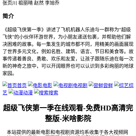
张页川 祖丽晴 赵然 李旭乔
简介
《超级飞侠第一季》讲述了飞机机器人乐迪与一群称为“超级
飞侠”的小伙伴环游世界，为小朋友递送包裹，并帮助他们解
决困难的故事。每一集发生的城市都不同，用精美的画面展现
了世界多元文化，例如名胜、建筑、语言、节日和美食等。故
事传递着善良、勇敢、欢乐和友爱，让孩子跟随乐迪在每一次
新的神奇之旅中，可以开阔眼界也可以认识到多彩绚丽的地球
家园。
首页
电影
电视剧
尝鲜
综
艺
动漫
搜索
超级飞侠第一季在线观看-免费HD高清完
整版-米啥影院
本站提供的最新电影和电视剧资源均系收集于各大视频网