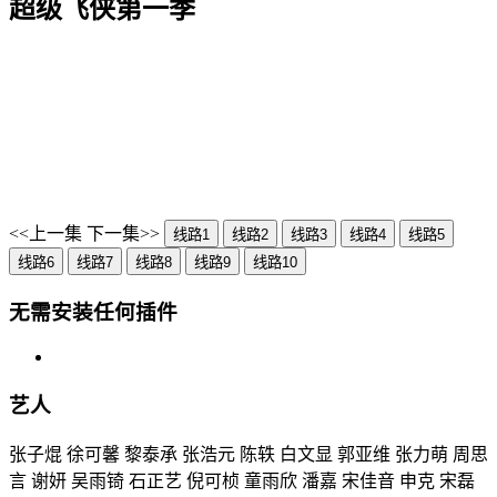
超级飞侠第一季
<<上一集
下一集>>
线路1
线路2
线路3
线路4
线路5
线路6
线路7
线路8
线路9
线路10
无需安装任何插件
艺人
张子焜 徐可馨 黎泰承 张浩元 陈轶 白文显 郭亚维 张力萌 周思
言 谢妍 吴雨锜 石正艺 倪可桢 童雨欣 潘嘉 宋佳音 申克 宋磊