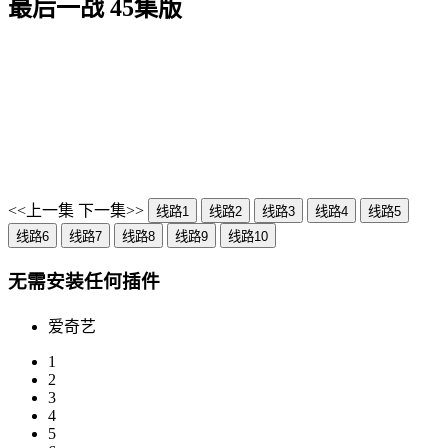
最后一战 45集版
<<上一集
下一集>>
线路1
线路2
线路3
线路4
线路5
线路6
线路7
线路8
线路9
线路10
无需安装任何插件
爱奇艺
1
2
3
4
5