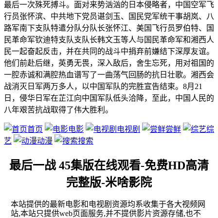
最后一次殊死搏斗。面对来势汹汹的日本侵略者，中国空军飞
行员张怀滨、中共地下党员谌剑玉、国民党军统干事胡岚、八
路军南下支队特遣分队分队长张怀江、美国飞行员罗伯特、国
民革命军钦迪特支队支队长韩文玉等人与国民革命军和湘西人
民一起奋起反击，并在共同的战斗中捐弃前嫌结下深厚友谊。
他们前赴后继，英勇无畏，深入敌后，舍生忘死，用对祖国的
一腔赤诚和满腔热血谱写了一曲荡气回肠的抗日壮歌。湘西会
战消灭日军两万多人，以中国军队的完胜宣告结束。8月21
日，侵华日军在芷江向中国军队低头洽降，至此，中国人民的
八年艰苦抗战取得了伟大胜利。
首页
电影
电视剧
尝鲜
综
艺
动漫
搜索
最后一战 45集版在线观看-免费HD高清
完整版-米啥影院
本站提供的最新电影和电视剧资源均系收集于各大视频网
站,本站只提供web页面服务,并不提供影片资源存储,也不