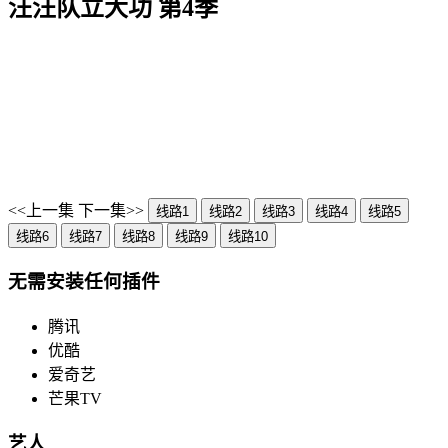
汪汪队立大功 第4季
<<上一集
下一集>>
线路1
线路2
线路3
线路4
线路5
线路6
线路7
线路8
线路9
线路10
无需安装任何插件
腾讯
优酷
爱奇艺
芒果TV
艺人