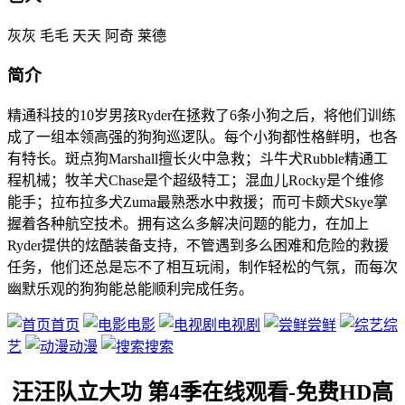
灰灰 毛毛 天天 阿奇 莱德
简介
精通科技的10岁男孩Ryder在拯救了6条小狗之后，将他们训练
成了一组本领高强的狗狗巡逻队。每个小狗都性格鲜明，也各
有特长。斑点狗Marshall擅长火中急救；斗牛犬Rubble精通工
程机械；牧羊犬Chase是个超级特工；混血儿Rocky是个维修
能手；拉布拉多犬Zuma最熟悉水中救援；而可卡颇犬Skye掌
握着各种航空技术。拥有这么多解决问题的能力，在加上
Ryder提供的炫酷装备支持，不管遇到多么困难和危险的救援
任务，他们还总是忘不了相互玩闹，制作轻松的气氛，而每次
幽默乐观的狗狗能总能顺利完成任务。
首页
电影
电视剧
尝鲜
综
艺
动漫
搜索
汪汪队立大功 第4季在线观看-免费HD高