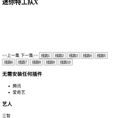
迷你特工队X
<<上一集
下一集>>
线路1
线路2
线路3
线路4
线路5
线路6
线路7
线路8
线路9
线路10
无需安装任何插件
腾讯
爱奇艺
艺人
三智