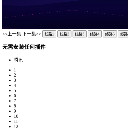
<<上一集
下一集>>
线路1
线路2
线路3
线路4
线路5
线路
无需安装任何插件
腾讯
1
2
3
4
5
6
7
8
9
10
11
12