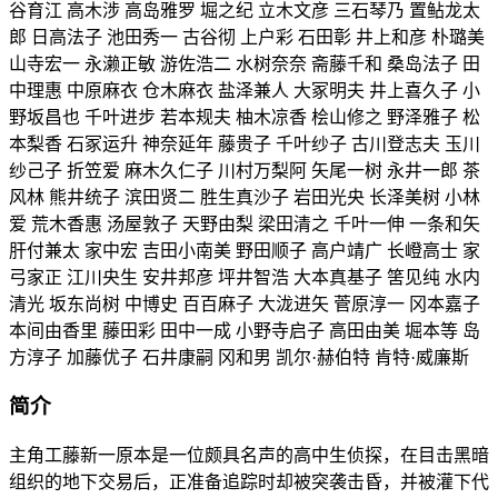
谷育江 高木涉 高岛雅罗 堀之纪 立木文彦 三石琴乃 置鲇龙太
郎 日高法子 池田秀一 古谷彻 上户彩 石田彰 井上和彦 朴璐美
山寺宏一 永濑正敏 游佐浩二 水树奈奈 斋藤千和 桑岛法子 田
中理惠 中原麻衣 仓木麻衣 盐泽兼人 大冢明夫 井上喜久子 小
野坂昌也 千叶进步 若本规夫 柚木凉香 桧山修之 野泽雅子 松
本梨香 石冢运升 神奈延年 藤贵子 千叶纱子 古川登志夫 玉川
纱己子 折笠爱 麻木久仁子 川村万梨阿 矢尾一树 永井一郎 茶
风林 熊井统子 滨田贤二 胜生真沙子 岩田光央 长泽美树 小林
爱 荒木香惠 汤屋敦子 天野由梨 梁田清之 千叶一伸 一条和矢
肝付兼太 家中宏 吉田小南美 野田顺子 高户靖广 长嶝高士 家
弓家正 江川央生 安井邦彦 坪井智浩 大本真基子 筈见纯 水内
清光 坂东尚树 中博史 百百麻子 大泷进矢 菅原淳一 冈本嘉子
本间由香里 藤田彩 田中一成 小野寺启子 高田由美 堀本等 岛
方淳子 加藤优子 石井康嗣 冈和男 凯尔·赫伯特 肯特·威廉斯
简介
主角工藤新一原本是一位颇具名声的高中生侦探，在目击黑暗
组织的地下交易后，正准备追踪时却被突袭击昏，并被灌下代