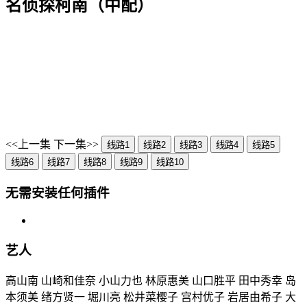
名侦探柯南（中配）
<<上一集
下一集>>
线路1
线路2
线路3
线路4
线路5
线路6
线路7
线路8
线路9
线路10
无需安装任何插件
艺人
高山南 山崎和佳奈 小山力也 林原惠美 山口胜平 田中秀幸 岛
本须美 绪方贤一 堀川亮 松井菜樱子 宫村优子 岩居由希子 大