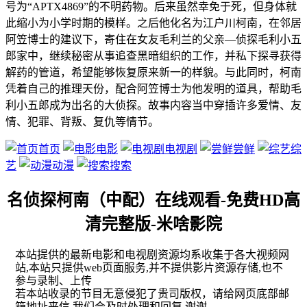
号为“APTX4869”的不明药物。后来虽然幸免于死，但身体就
此缩小为小学时期的模样。之后他化名为江户川柯南，在邻居
阿笠博士的建议下，寄住在女友毛利兰的父亲—侦探毛利小五
郎家中，继续秘密从事追查黑暗组织的工作，并私下探寻获得
解药的管道，希望能够恢复原来新一的样貌。与此同时，柯南
凭着自己的推理天份，配合阿笠博士为他发明的道具，帮助毛
利小五郎成为出名的大侦探。故事内容当中穿插许多爱情、友
情、犯罪、背叛、复仇等情节。
首页
电影
电视剧
尝鲜
综
艺
动漫
搜索
名侦探柯南（中配）在线观看-免费HD高
清完整版-米啥影院
本站提供的最新电影和电视剧资源均系收集于各大视频网
站,本站只提供web页面服务,并不提供影片资源存储,也不
参与录制、上传
若本站收录的节目无意侵犯了贵司版权，请给网页底部邮
箱地址来信,我们会及时处理和回复,谢谢。