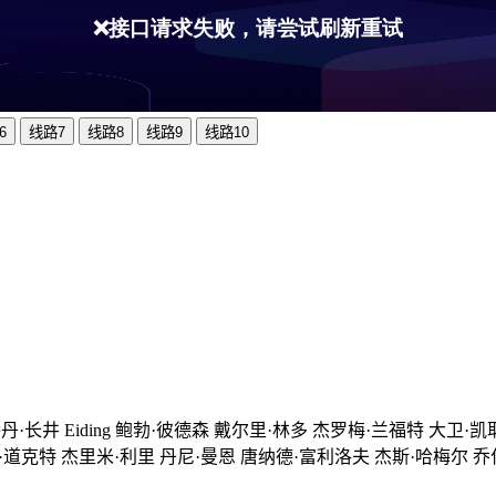
6
线路7
线路8
线路9
线路10
丹·长井 Eiding 鲍勃·彼德森 戴尔里·林多 杰罗梅·兰福特 大卫·凯耶 米
·卡耶 艾丽·道克特 杰里米·利里 丹尼·曼恩 唐纳德·富利洛夫 杰斯·哈梅