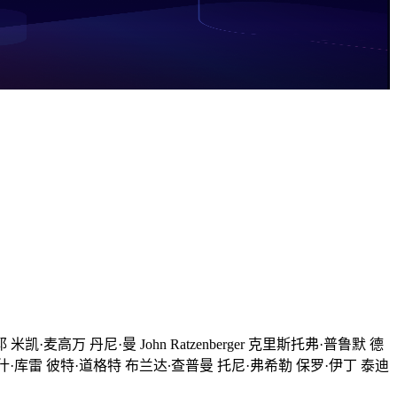
凯·麦高万 丹尼·曼 John Ratzenberger 克里斯托弗·普鲁默 德
尔 乔什·库雷 彼特·道格特 布兰达∙查普曼 托尼·弗希勒 保罗·伊丁 泰迪