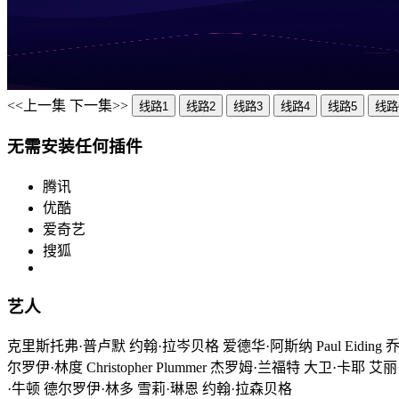
<<上一集
下一集>>
线路1
线路2
线路3
线路4
线路5
线路
无需安装任何插件
腾讯
优酷
爱奇艺
搜狐
艺人
克里斯托弗·普卢默 约翰·拉岑贝格 爱德华·阿斯纳 Paul Eiding 乔
尔罗伊·林度 Christopher Plummer 杰罗姆·兰福特 大卫
·牛顿 德尔罗伊·林多 雪莉·琳恩 约翰·拉森贝格