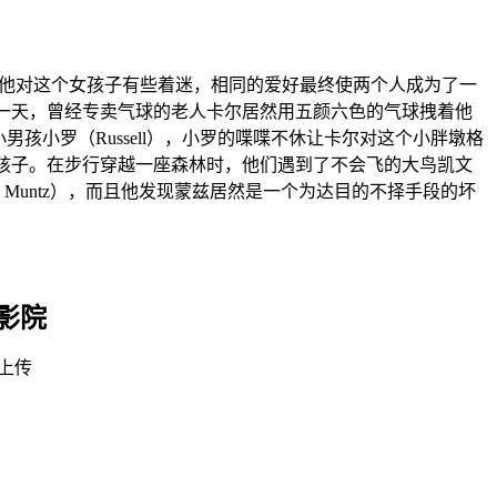
戏居然使他对这个女孩子有些着迷，相同的爱好最终使两个人成为了一
有一天，曾经专卖气球的老人卡尔居然用五颜六色的气球拽着他
小罗（Russell），小罗的喋喋不休让卡尔对这个小胖墩格
的孩子。在步行穿越一座森林时，他们遇到了不会飞的大鸟凯文
s Muntz），而且他发现蒙兹居然是一个为达目的不择手段的坏
影院
上传