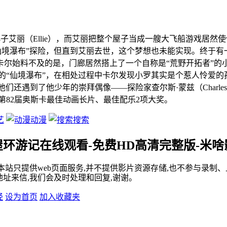
热爱偶遇假小子艾丽（Ellie），而艾丽把整个屋子当成一艘大飞船游
仙境瀑布”探险，但直到艾丽去世，这个梦想也未能实现。终于
始料不及的是，门廊居然搭上了一个自称是“荒野开拓者”的小男孩
的“仙境瀑布”，在相处过程中卡尔发现小罗其实是个惹人怜爱
他们还遇到了他少年的崇拜偶像——探险家查尔斯·蒙兹（Charle
第82届奥斯卡最佳动画长片、最佳配乐2项大奖。
艺
动漫
搜索
屋环游记在线观看-免费HD高清完整版-米啥
站只提供web页面服务,并不提供影片资源存储,也不参与录制、
址来信,我们会及时处理和回复,谢谢。
经
设为首页
加入收藏夹