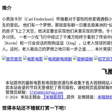
简介
小男孩卡尔（Carl Fredricksen）怀揣着对于冒险的
生的爱侣。 他们有一个梦想，那就是有朝一日要去南美洲的“
的房子飞上了天空，他决定要去实现他们未曾实现的梦想。令卡尔
外讨厌。 一老一少在飞行中经过了千难万险终于看到了传说中
（Kevin）和一只会说话的狗狗逗逗（Dug），让老人惊讶的是
人。这时，老人离自己的梦想之地只有一步之遥…… 本片荣获
首页
电影
电视剧
尝鲜
综
飞
本站提供的最新电影和电视剧资源均系收集于各大视频网站,本
若本站收录的节目无意侵犯了贵司版权，请给网页底部邮箱地
管理员邮箱：
574346624@qq.com
© 2024 本站主题由
【米啥影院】
提供 友情链接：
米啥财
觉得本站还不错就打赏一下吧！