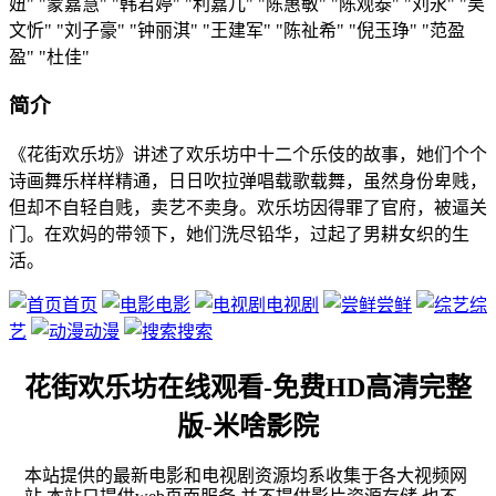
妞" "蒙嘉慧" "韩君婷" "利嘉儿" "陈惠敏" "陈观泰" "刘永" "吴
文忻" "刘子豪" "钟丽淇" "王建军" "陈祉希" "倪玉琤" "范盈
盈" "杜佳"
简介
《花街欢乐坊》讲述了欢乐坊中十二个乐伎的故事，她们个个
诗画舞乐样样精通，日日吹拉弹唱载歌载舞，虽然身份卑贱，
但却不自轻自贱，卖艺不卖身。欢乐坊因得罪了官府，被逼关
门。在欢妈的带领下，她们洗尽铅华，过起了男耕女织的生
活。
首页
电影
电视剧
尝鲜
综
艺
动漫
搜索
花街欢乐坊在线观看-免费HD高清完整
版-米啥影院
本站提供的最新电影和电视剧资源均系收集于各大视频网