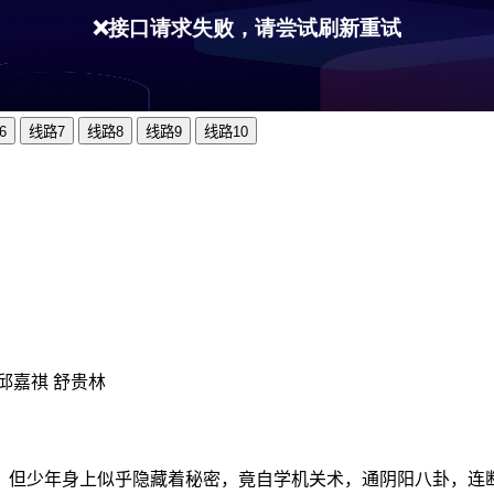
6
线路7
线路8
线路9
线路10
 邱嘉祺 舒贵林
。但少年身上似乎隐藏着秘密，竟自学机关术，通阴阳八卦，连