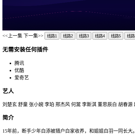
<<上一集
下一集>>
线路1
线路2
线路3
线路4
线路5
线路
无需安装任何插件
腾讯
优酷
爱奇艺
艺人
刘楚玄 舒童 张小婉 李珀 邢杰风 何翯 李斯淇 董思辰白 胡春源
简介
15年前，断手少年白添被猎户白家收养，和姐姐白羽一同长大