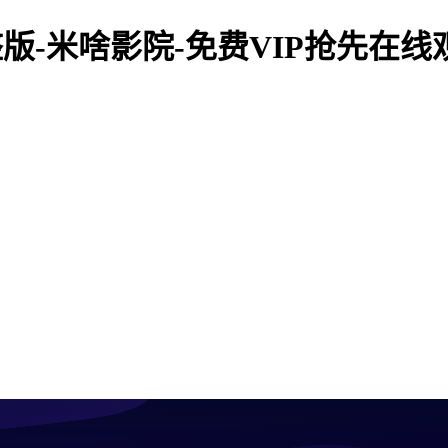
版-米啥影院-免费VIP抢先在