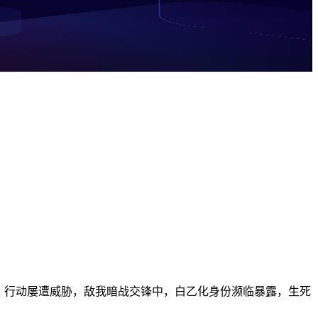
而，行动屡遭威胁，敌我暗战交锋中，白乙化身份濒临暴露，生死