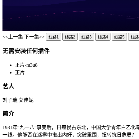
<<上一集
下一集>>
线路1
线路2
线路3
线路4
线路5
线路
无需安装任何插件
正片-m3u8
正片
艺人
刘子瑞,艾佳妮
简介
1931年“九一八”事变后，日寇侵占东北，中国大学青年白
一线。他能否在迷雾中揪出内奸，突破重围，扭转抗日危局？