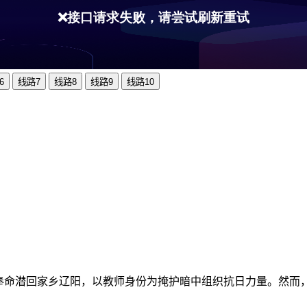
6
线路7
线路8
线路9
线路10
乙化奉命潜回家乡辽阳，以教师身份为掩护暗中组织抗日力量。然