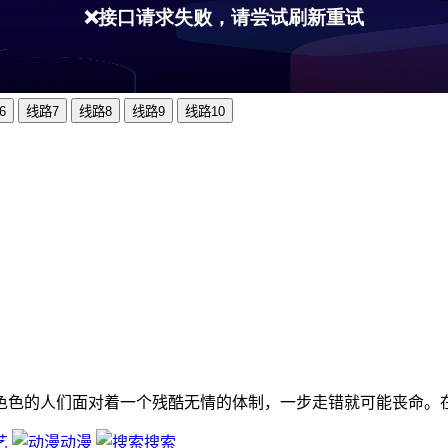
6
线路7
线路8
线路9
线路10
色色的人们面对着一个残酷无情的体制，一步走错就可能丧命。
艺
动漫
搜索