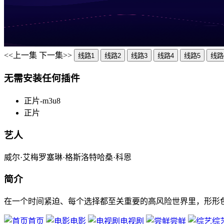
<<上一集
下一集>>
线路1
线路2
线路3
线路4
线路5
线路
无需安装任何插件
正片-m3u8
正片
艺人
威尔·艾梅罗塞琳·格斯洛特哈桑·科恩
简介
在一个时间紧迫、每个选择都至关重要的高风险世界里，形形
首页
电影
电视剧
尝鲜
综