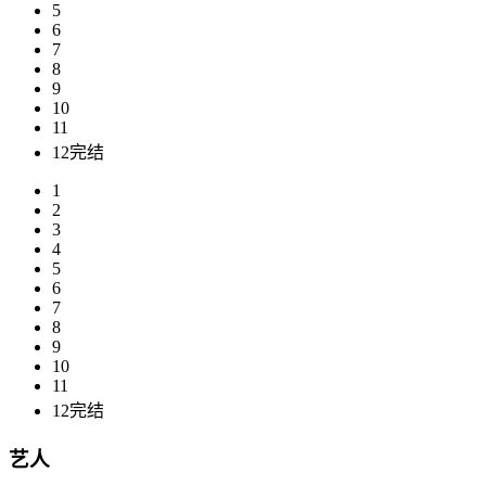
5
6
7
8
9
10
11
12完结
1
2
3
4
5
6
7
8
9
10
11
12完结
艺人