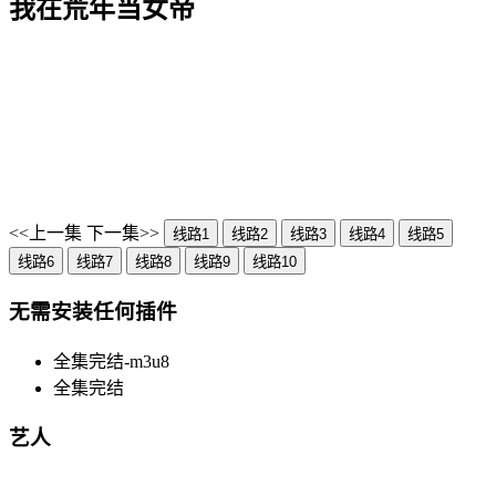
我在荒年当女帝
<<上一集
下一集>>
线路1
线路2
线路3
线路4
线路5
线路6
线路7
线路8
线路9
线路10
无需安装任何插件
全集完结-m3u8
全集完结
艺人