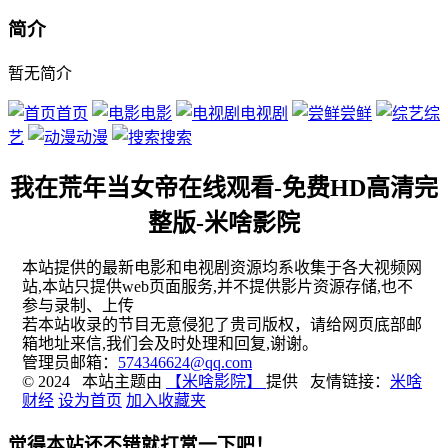
简介
暂无简介
首页
电影
电视剧
尝鲜
综
艺
动漫
搜索
我在荒年当女帝在线观看-免费HD高清完
整版-米啥影院
本站提供的最新电影和电视剧资源均系收集于各大视频网
站,本站只提供web页面服务,并不提供影片资源存储,也不
参与录制、上传
若本站收录的节目无意侵犯了贵司版权，请给网页底部邮
箱地址来信,我们会及时处理和回复,谢谢。
管理员邮箱：
574346624@qq.com
© 2024 本站主题由
【米啥影院】
提供 友情链接：
米啥
财经
设为首页
加入收藏夹
觉得本站还不错就打赏一下吧！