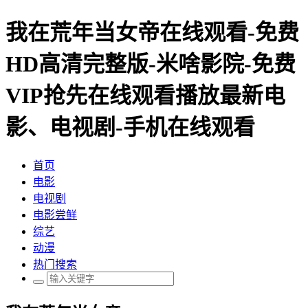
我在荒年当女帝在线观看-免费
HD高清完整版-米啥影院-免费
VIP抢先在线观看播放最新电
影、电视剧-手机在线观看
首页
电影
电视剧
电影尝鲜
综艺
动漫
热门搜索