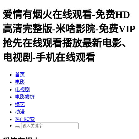
爱情有烟火在线观看-免费HD
高清完整版-米啥影院-免费VIP
抢先在线观看播放最新电影、
电视剧-手机在线观看
首页
电影
电视剧
电影尝鲜
综艺
动漫
热门搜索