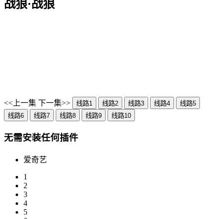
战狼·战狼
<<上一集
下一集>>
线路1
线路2
线路3
线路4
线路5
线路6
线路7
线路8
线路9
线路10
无需安装任何插件
爱奇艺
1
2
3
4
5