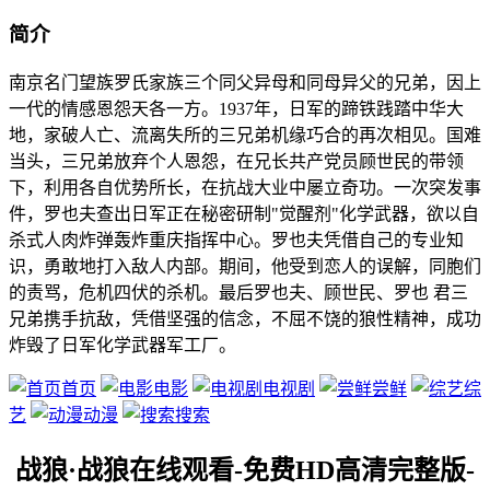
简介
南京名门望族罗氏家族三个同父异母和同母异父的兄弟，因上
一代的情感恩怨天各一方。1937年，日军的蹄铁践踏中华大
地，家破人亡、流离失所的三兄弟机缘巧合的再次相见。国难
当头，三兄弟放弃个人恩怨，在兄长共产党员顾世民的带领
下，利用各自优势所长，在抗战大业中屡立奇功。一次突发事
件，罗也夫查出日军正在秘密研制"觉醒剂"化学武器，欲以自
杀式人肉炸弹轰炸重庆指挥中心。罗也夫凭借自己的专业知
识，勇敢地打入敌人内部。期间，他受到恋人的误解，同胞们
的责骂，危机四伏的杀机。最后罗也夫、顾世民、罗也 君三
兄弟携手抗敌，凭借坚强的信念，不屈不饶的狼性精神，成功
炸毁了日军化学武器军工厂。
首页
电影
电视剧
尝鲜
综
艺
动漫
搜索
战狼·战狼在线观看-免费HD高清完整版-