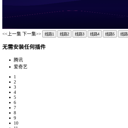
<<上一集
下一集>>
线路1
线路2
线路3
线路4
线路5
线路
无需安装任何插件
腾讯
爱奇艺
1
2
3
4
5
6
7
8
9
10