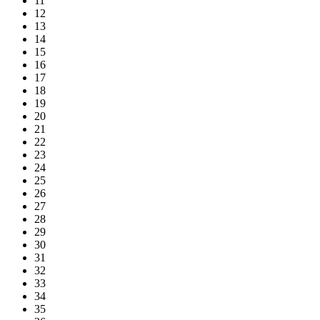
11
12
13
14
15
16
17
18
19
20
21
22
23
24
25
26
27
28
29
30
31
32
33
34
35