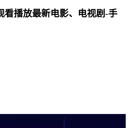
线观看播放最新电影、电视剧-手