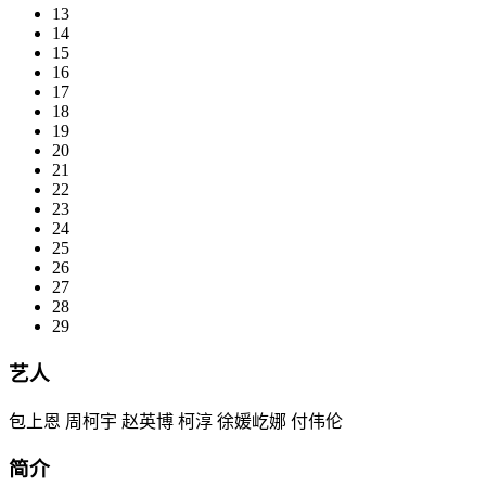
13
14
15
16
17
18
19
20
21
22
23
24
25
26
27
28
29
艺人
包上恩 周柯宇 赵英博 柯淳 徐媛屹娜 付伟伦
简介