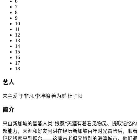
6
7
8
9
10
11
12
13
14
15
16
17
18
艺人
朱主爱 于非凡 李坤棉 善为群 杜子阳
简介
来自新加坡的智能人类“娘惹”天涯有着看见物灵、提取记忆的
超能力，天涯和好友阿洪在经历新加坡百年时光冒险后，顺着
记忆线索来到烟台——这座古老但又特别的海滨城市，他们通