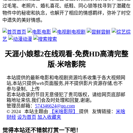
过毛笔、老照片、婚礼喜花、纸鞋、同心锁等找寻到了潜藏在
物件中的秘密和执念，也解开了相应的情感羁绊，弥补了时空
中遗失的美好情感。
首页
电影
电视剧
尝鲜
综
艺
动漫
搜索
天涯小娘惹2在线观看-免费HD高清完整
版-米啥影院
本站提供的最新电影和电视剧资源均系收集于各大视频网
站,本站只提供web页面服务,并不提供影片资源存储,也不
参与录制、上传
若本站收录的节目无意侵犯了贵司版权，请给网页底部邮
箱地址来信,我们会及时处理和回复,谢谢。
管理员邮箱：
574346624@qq.com
© 2024 本站主题由
【米啥影院】
提供 友情链接：
米啥
财经
设为首页
加入收藏夹
觉得本站还不错就打赏一下吧！