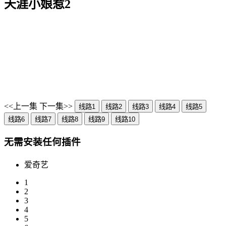
天涯小娘惹2
<<上一集
下一集>>
线路1
线路2
线路3
线路4
线路5
线路6
线路7
线路8
线路9
线路10
无需安装任何插件
爱奇艺
1
2
3
4
5