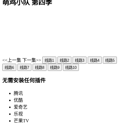
萌鸡小队 第四季
<<上一集
下一集>>
线路1
线路2
线路3
线路4
线路5
线路6
线路7
线路8
线路9
线路10
无需安装任何插件
腾讯
优酷
爱奇艺
乐视
芒果TV