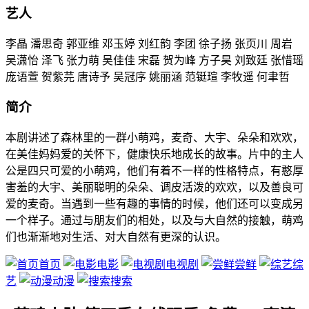
艺人
李晶 潘思奇 郭亚维 邓玉婷 刘红韵 李团 徐子扬 张页川 周岩
吴潇怡 泽飞 张力萌 吴佳佳 宋磊 贺为峰 方子昊 刘致廷 张惜瑶
庞语萱 贺紫芫 唐诗予 吴冠序 姚丽涵 范铤瑄 李牧遥 何聿哲
简介
本剧讲述了森林里的一群小萌鸡，麦奇、大宇、朵朵和欢欢，
在美佳妈妈爱的关怀下，健康快乐地成长的故事。片中的主人
公是四只可爱的小萌鸡，他们有着不一样的性格特点，有憨厚
害羞的大宇、美丽聪明的朵朵、调皮活泼的欢欢，以及善良可
爱的麦奇。当遇到一些有趣的事情的时候，他们还可以变成另
一个样子。通过与朋友们的相处，以及与大自然的接触，萌鸡
们也渐渐地对生活、对大自然有更深的认识。
首页
电影
电视剧
尝鲜
综
艺
动漫
搜索