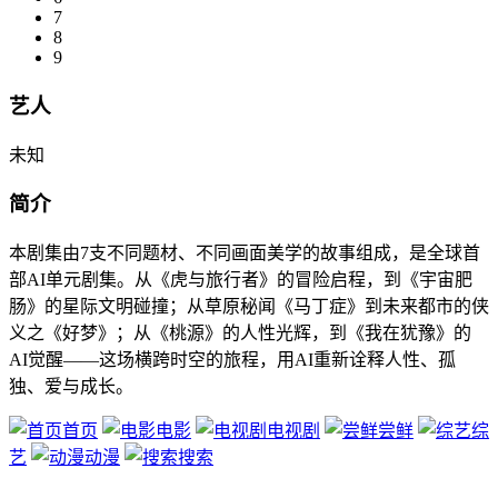
7
8
9
艺人
未知
简介
本剧集由7支不同题材、不同画面美学的故事组成，是全球首
部AI单元剧集。从《虎与旅行者》的冒险启程，到《宇宙肥
肠》的星际文明碰撞；从草原秘闻《马丁症》到未来都市的侠
义之《好梦》；从《桃源》的人性光辉，到《我在犹豫》的
AI觉醒——这场横跨时空的旅程，用AI重新诠释人性、孤
独、爱与成长。
首页
电影
电视剧
尝鲜
综
艺
动漫
搜索