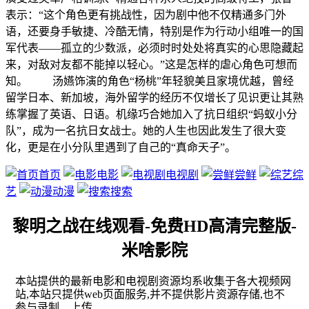
表示：“这个角色更有挑战性，因为剧中他不仅精通多门外
语，还要身手敏捷、冷酷无情，特别是作为行动小组唯一的国
军代表——孤立的少数派，必须时时处处将真实的心思隐藏起
来，对敌对友都不能掉以轻心。”这是怎样的虐心角色可想而
知。 汤嬿饰演的角色“杨桃”年轻貌美且家境优越，曾经
留学日本、新加坡，海外留学的经历不仅增长了见识更让其熟
练掌握了英语、日语。机缘巧合她加入了抗日组织“蚂蚁小分
队”，成为一名抗日女战士。她的人生也因此发生了很大变
化，更是在小分队里遇到了自己的“真命天子”。
首页
电影
电视剧
尝鲜
综
艺
动漫
搜索
黎明之战在线观看-免费HD高清完整版-
米啥影院
本站提供的最新电影和电视剧资源均系收集于各大视频网
站,本站只提供web页面服务,并不提供影片资源存储,也不
参与录制、上传