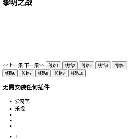
黎明之战
<<上一集
下一集>>
线路1
线路2
线路3
线路4
线路5
线路6
线路7
线路8
线路9
线路10
无需安装任何插件
爱奇艺
乐视
1