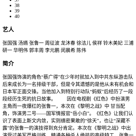
38
39
40
艺人
张国强 汤嬿 张鲁一 周征波 龙沐春 徐洁儿 侯祥 铃木美妃 三浦
研一 华明伟 郭丰周 李元鹏 闵晨希 陈伟
简介
张国强饰演的角色“蔡广得”在少年时就加入到中共东纵游击队
后来成长为一名排级干部，但是令其遗憾的是他从未有机会和
日本军正面交锋。当他加入到特别行动队“蚂蚁”后经历了一段
段经历生死的抗日故事。 因在电视剧《红色》中扮演男
主角而一夜爆红的张鲁一，本次在《黎明之战》中 甘当配
角，饰演男二号——国军情报官“岳小白”。《红色》让我们认
识了表面上斯文内敛，实则缜密果敢的“徐天”，也让“深藏不
露”的张鲁一的演技得到充分肯定。本次在《黎明之战》中出
演受过美军严格训练、精通各种杀人绝技的高级特工，张鲁一