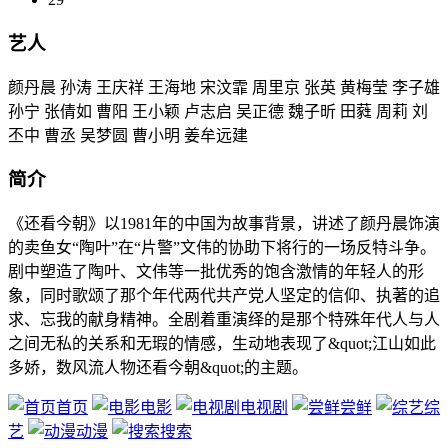
艺人
颜丹晨 孙涛 王庆祥 王海地 宋汶霏 周里京 张英 黄梅莹 李子雄
孙宁 张倩如 曹阳 王小颖 卢志启 吴正德 魏子昕 田蕤 周莉 刘
丕中 曹丞 吴梦圆 曹小明 姜牟远建
简介
《还看今朝》以1981年的中国为故事背景，讲述了颜丹晨饰演
的卖鱼女“陶叶”在“片警”文伟的协助下将行的一场反特斗争。
剧中塑造了陶叶、文伟等一批优秀的饱含激情的年轻人的形
象，同时歌颂了那个年代两代共产党人坚定的信仰、执著的追
求、忘我的献身精神。全剧着重演绎的是那个特殊年代人与人
之间无私的关系和无瑕的情感，生动地表现了&quot;江山如此
多娇，数风流人物还看今朝&quot;的主题。
首页
电影
电视剧
尝鲜
综
艺
动漫
搜索