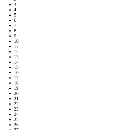
3
4
5
6
7
8
9
10
11
12
13
14
15
16
17
18
19
20
21
22
23
24
25
26
27