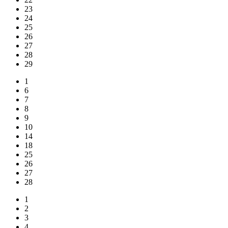
23
24
25
26
27
28
29
1
6
7
8
9
10
14
18
25
26
27
28
1
2
3
4