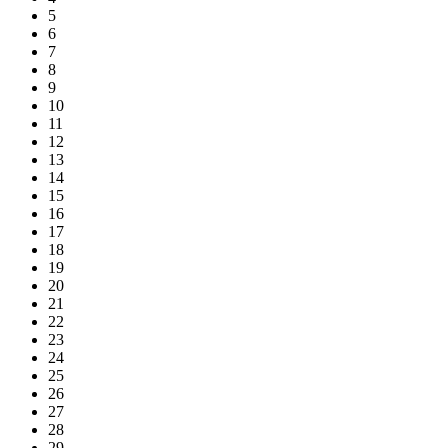
5
6
7
8
9
10
11
12
13
14
15
16
17
18
19
20
21
22
23
24
25
26
27
28
29