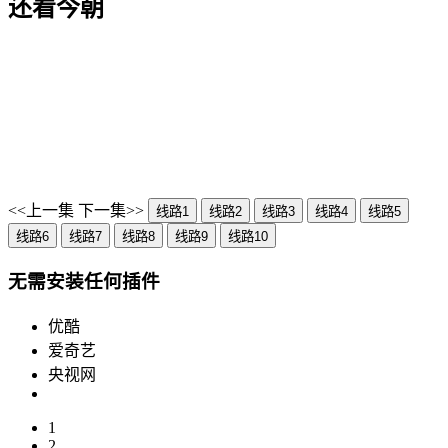
还看今朝
<<上一集
下一集>>
线路1
线路2
线路3
线路4
线路5
线路6
线路7
线路8
线路9
线路10
无需安装任何插件
优酷
爱奇艺
央视网
1
2