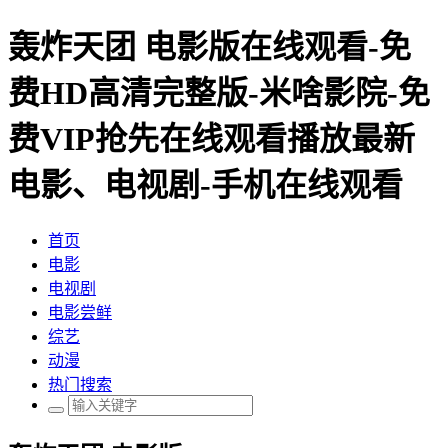
轰炸天团 电影版在线观看-免
费HD高清完整版-米啥影院-免
费VIP抢先在线观看播放最新
电影、电视剧-手机在线观看
首页
电影
电视剧
电影尝鲜
综艺
动漫
热门搜索