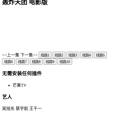
轰炸天团 电影版
<<上一集
下一集>>
线路1
线路2
线路3
线路4
线路5
线路6
线路7
线路8
线路9
线路10
无需安装任何插件
芒果TV
艺人
吴旭东 蔡宇航 王千一