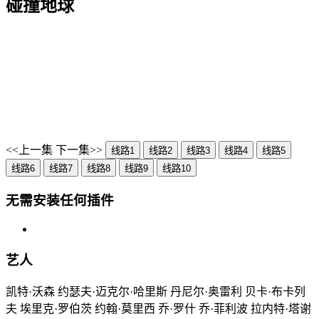
碰撞地球
<<上一集
下一集>>
线路1
线路2
线路3
线路4
线路5
线路6
线路7
线路8
线路9
线路10
无需安装任何插件
艺人
凯特·沃森 约瑟夫·迈克尔·哈里斯 丹尼尔·奥雷利 贝卡·布卡列
夫 埃里克·罗伯茨 约翰·莫里西 乔·罗什 乔·菲利波 拉内特·塔谢