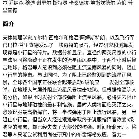
尔 乔纳森·穆迪 谢里尔·斯特灵 卡桑德拉·埃斯坎德尔 劳伦·普
里查德
简介
天体物理学家库尔特·西格尔和格温·阿姆斯特朗，以及飞行军
官玛拉·普里查德发现了一块奇特的陨石，经过研究和测算发
现竟是小行星的碎片。数据分析显示，直径约两英尺宽的小行
星法厄同将隐藏于正在发生的流星雨风暴中，于两个小时后撞
击地球。格温等人意识到必须在阻止流星雨风暴的同时，阻止
小行星的撞击。与此同时，为了阻止已经监测到的流星雨风
暴，全球各个国家正在联合起来启动5级响应——发射全部核
弹，在地球大气层外阻止流星风暴撞击地球。但根据格温等人
的分析，如果此时发射全部核弹阻止流星风暴，必将失去阻止
小行星与地球碰撞的最有利措施，届时人类将面临灭顶之灾，
必须说服最高指挥官，将一半核弹用于阻止流行风暴，另一半
阻止小行星。但当众人经过艰难争取终于说服指挥官改变5级
响应的部署，却已经失去了大部分的核弹。时间所剩无几。格
温等人只能尝试利用尚在研究中的布雷博格效应，奋力一