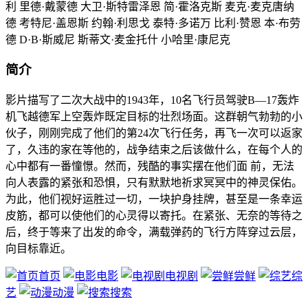
利 里德·戴蒙德 大卫·斯特雷泽恩 简·霍洛克斯 麦克·麦克唐纳
德 考特尼·盖恩斯 约翰·利思戈 泰特·多诺万 比利·赞恩 本·布劳
德 D·B·斯威尼 斯蒂文·麦金托什 小哈里·康尼克
简介
影片描写了二次大战中的1943年，10名飞行员驾驶B—17轰炸
机飞越德军上空轰炸既定目标的壮烈场面。这群朝气勃勃的小
伙子，刚刚完成了他们的第24次飞行任务，再飞一次可以返家
了，久违的家在等他的，战争结束之后该做什么，在每个人的
心中都有一番憧憬。然而，残酷的事实摆在他们面 前，无法
向人表露的紧张和恐惧，只有默默地祈求冥冥中的神灵保佑。
为此，他们视好运胜过一切，一块护身挂牌，甚至是一条幸运
皮筋，都可以使他们的心灵得以寄托。在紧张、无奈的等待之
后，终于等来了出发的命令，满载弹药的飞行方阵穿过云层，
向目标靠近。
首页
电影
电视剧
尝鲜
综
艺
动漫
搜索