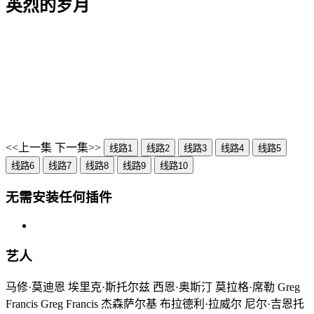
英烈的岁月
<<上一集
下一集>>
线路1
线路2
线路3
线路4
线路5
线路6
线路7
线路8
线路9
线路10
无需安装任何插件
艺人
马修·莫迪恩 埃里克·斯托尔兹 西恩·奥斯汀 莫拉格·席勒 Greg
Francis Greg Francis 杰森萨尔基 布拉德利·拉威尔 尼尔·吉恩托