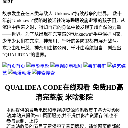
简介
故事发生在在人类与敌人“Unknown”持续战争的世界。 数十
年前“Unknown”侵略时被送往冷冻睡眠设施避难的孩子们，从
沉睡中醒来之时，得知自己的身体中被发现了超自然的力量
——世界。为了从出现在东京湾的“Unknown”手中保护国家，
少年少女们在东京、神奈川、千叶的各防卫都市展开战斗。
东京由相乐总、神奈川由橘公司、千叶由渡航担当，创造出
“QUALIDEA”的世界。
首页
电影
电视剧
尝鲜
综
艺
动漫
搜索
QUALIDEA CODE在线观看-免费HD高
清完整版-米啥影院
本站提供的最新电影和电视剧资源均系收集于各大视频网
站,本站只提供web页面服务,并不提供影片资源存储,也不
参与录制、上传
若本站收录的节目无意侵犯了贵司版权，请给网页底部邮