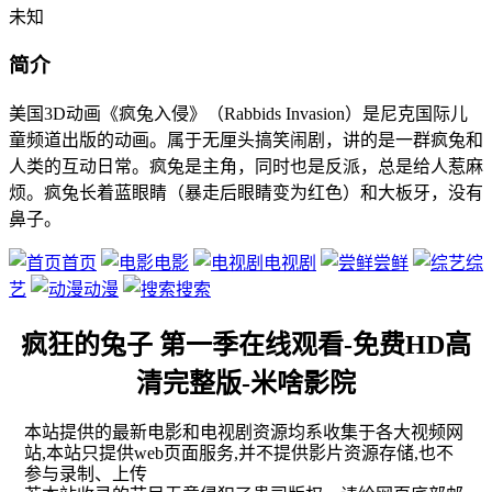
未知
简介
美国3D动画《疯兔入侵》（Rabbids Invasion）是尼克国际儿
童频道出版的动画。属于无厘头搞笑闹剧，讲的是一群疯兔和
人类的互动日常。疯兔是主角，同时也是反派，总是给人惹麻
烦。疯兔长着蓝眼睛（暴走后眼睛变为红色）和大板牙，没有
鼻子。
首页
电影
电视剧
尝鲜
综
艺
动漫
搜索
疯狂的兔子 第一季在线观看-免费HD高
清完整版-米啥影院
本站提供的最新电影和电视剧资源均系收集于各大视频网
站,本站只提供web页面服务,并不提供影片资源存储,也不
参与录制、上传