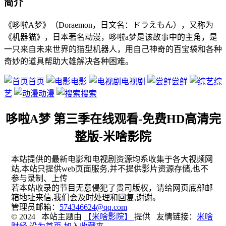
简介
《哆啦A梦》（Doraemon，日文名：ドラえもん），又称为
《机器猫》，日本著名动漫，哆啦a梦是该故事中的主角，是
一只来自未来世界的猫型机器人，用自己神奇的百宝袋和各种
奇妙的道具帮助大雄解决各种困难。
首页
电影
电视剧
尝鲜
综
艺
动漫
搜索
哆啦A梦 第三季在线观看-免费HD高清完
整版-米啥影院
本站提供的最新电影和电视剧资源均系收集于各大视频网
站,本站只提供web页面服务,并不提供影片资源存储,也不
参与录制、上传
若本站收录的节目无意侵犯了贵司版权，请给网页底部邮
箱地址来信,我们会及时处理和回复,谢谢。
管理员邮箱：
574346624@qq.com
© 2024 本站主题由
【米啥影院】
提供 友情链接：
米啥