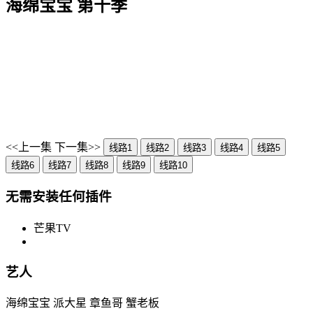
海绵宝宝 第十季
<<上一集
下一集>>
线路1
线路2
线路3
线路4
线路5
线路6
线路7
线路8
线路9
线路10
无需安装任何插件
芒果TV
艺人
海绵宝宝 派大星 章鱼哥 蟹老板