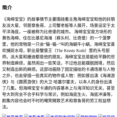
简介
《海绵宝宝》的故事情节主要围绕着主角海绵宝宝和他的好朋
友派大星、邻居章鱼哥、上司蟹老板等人展开，场景设定于太
平洋海底，一座被称为比奇堡的城市。 海绵宝宝是方块形的
黄色海绵，住在比基尼海滩（裤头村、比奇堡）的一个菠萝
里，他的宠物是一只会“猫~猫~”叫的海蜗牛小蜗，海绵宝宝喜
欢捕捉水母，职业是蟹堡王（The Krusty Krab）里的头号厨
师。派大星和姗迪都是他的朋友。海绵宝宝总是能给平静的世
界制造麻烦，虽然闹出一些笑话，不过他总能摆脱困境，然后
又制造出新的麻烦。这部动画除了固定描绘的卡通场景与人物
之外，也会穿插一些真实的物件或人物：例如曾出演《海滩游
侠》与《霹雳游侠》的大卫·哈塞尔霍夫，以本人的身份出演
了几集。但海绵宝宝卡通的内容基本上与海洋知识无关，甚至
夸大到完全不合乎科学与常识，例如海底生火、海底冲澡等，
剧集内容也会时不时的嘲笑精致艺术和章鱼哥的劳工权益想
法。