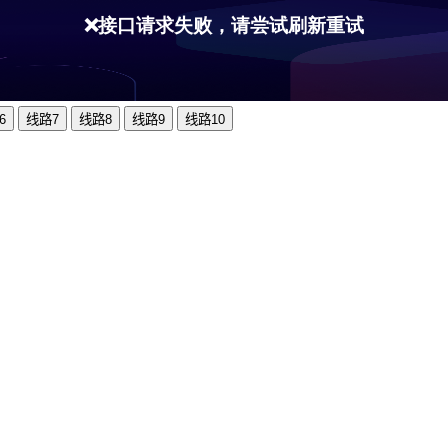
6
线路7
线路8
线路9
线路10